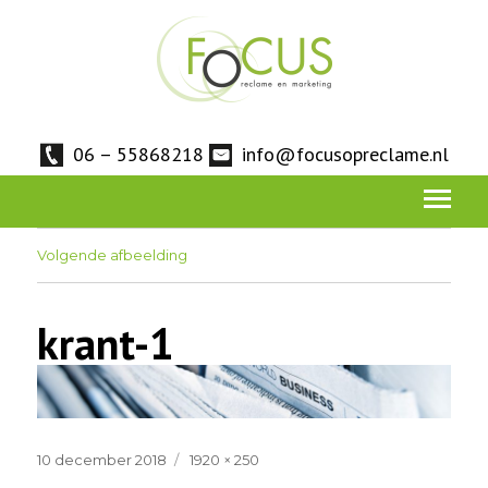
06 – 55868218
info@focusopreclame.nl
Volgende afbeelding
krant-1
Geplaatst
Volledige
10 december 2018
1920 × 250
op
grootte