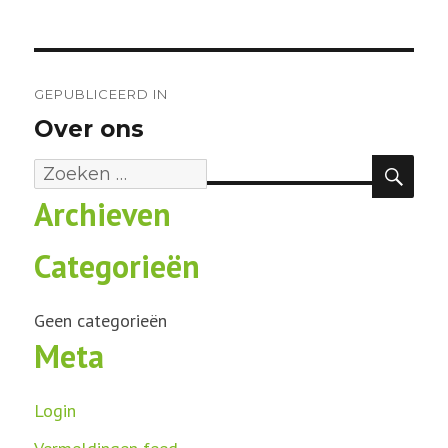
Bericht
navigatie
GEPUBLICEERD IN
Over ons
ZOE
Zoeken
Archieven
naar:
Categorieën
Geen categorieën
Meta
Login