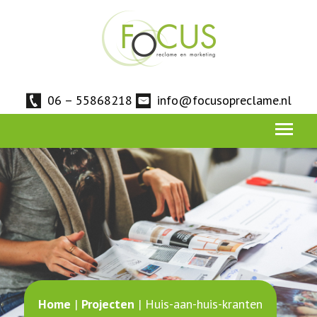
06 – 55868218
info@focusopreclame.nl
Home
|
Projecten
|
Huis-aan-huis-kranten