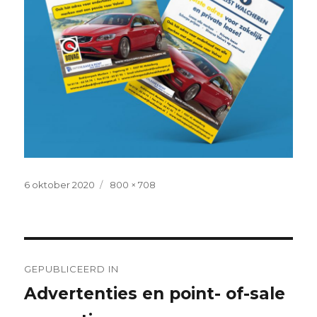
Geplaatst
Volledige
6 oktober 2020
800 × 708
op
grootte
Bericht
navigatie
GEPUBLICEERD IN
Advertenties en point- of-sale