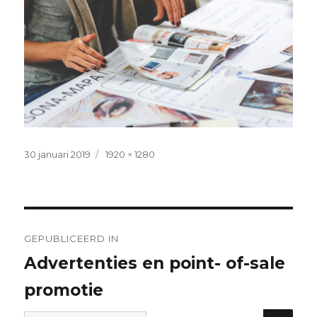
Geplaatst
Volledige
30 januari 2019
1920 × 1280
op
grootte
Bericht
navigatie
GEPUBLICEERD IN
Advertenties en point- of-sale
promotie
ZOE