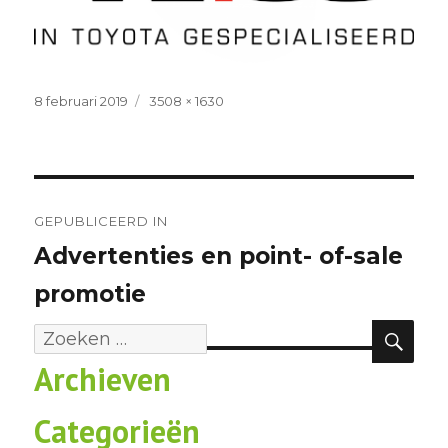
Geplaatst
Volledige
8 februari 2019
3508 × 1630
op
grootte
Bericht
navigatie
GEPUBLICEERD IN
Advertenties en point- of-sale
promotie
ZOE
Zoeken
Archieven
naar:
Categorieën