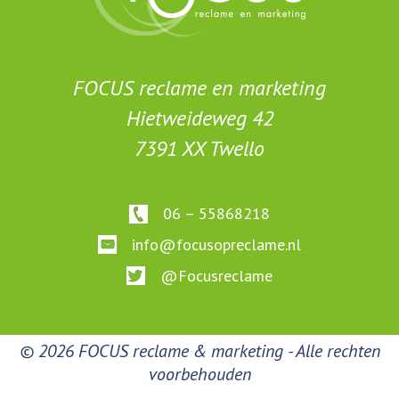
FOCUS reclame en marketing
Hietweideweg 42
7391 XX Twello
06 – 55868218
info@focusopreclame.nl
@Focusreclame
© 2026 FOCUS reclame & marketing - Alle rechten
voorbehouden