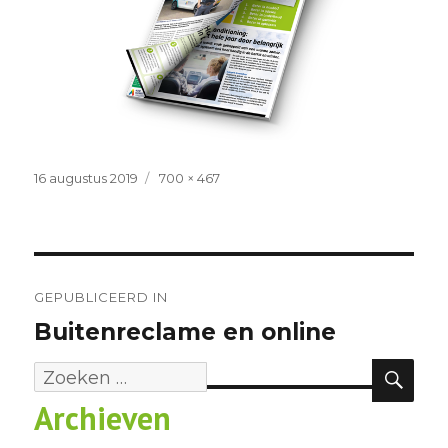
Geplaatst
Volledige
16 augustus 2019
700 × 467
op
grootte
Bericht
navigatie
GEPUBLICEERD IN
Buitenreclame en online
ZOE
Zoeken
Archieven
naar: