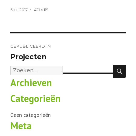
Geplaatst
Volledige
5 juli 2017
421 × 119
op
grootte
Bericht
navigatie
GEPUBLICEERD IN
Projecten
ZOE
Zoeken
Archieven
naar:
Categorieën
Geen categorieën
Meta