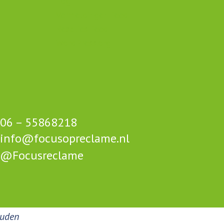
Login
Vermeldingen feed
Reacties feed
WordPress.org
06 – 55868218
info@focusopreclame.nl
@Focusreclame
ouden