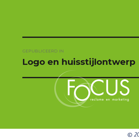
grootte
Bericht
navigatie
GEPUBLICEERD IN
Logo en huisstijlontwerp
© 20