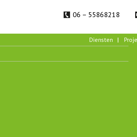
06 – 55868218
Diensten
Proj