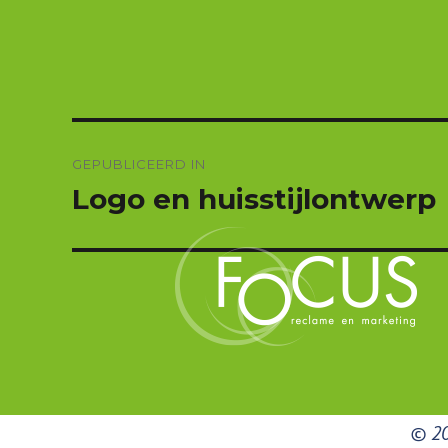
grootte
Bericht
navigatie
GEPUBLICEERD IN
Logo en huisstijlontwerp
© 20