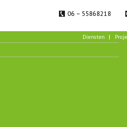
06 – 55868218
Diensten
Proj