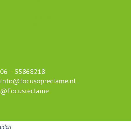
Login
Vermeldingen feed
Reacties feed
WordPress.org
06 – 55868218
info@focusopreclame.nl
@Focusreclame
ouden